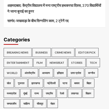
अहमदाबाद: केंद्रीय विद्यालय में मना राष्ट्रीय हथकरघा दिवस, 370 विद्यार्थियों
ने जाना बुनाई का हुनर
साणंद-जखवाड़ा के बीच सिग्नलिंग काम, 2 ट्रेनें रद्द
Categories
BREAKING NEWS
BUSINESS
CRIME NEWS
EDITOR PICK
ENTERTAINMENT
FILM
NEWSBEAT
STORIES
TECH
WORLD
अंतर्राष्ट्रीय
आध्यात्म
इतिहास
उत्तर प्रदेश
कन्नौज
खेल
गुजरात
झारखण्ड
नई दिल्ली
पटना
बक्सर
बिहार
मध्यप्रदेश
मुंबई
राज्य
राष्ट्रीय
रेलवे
लखनऊ
विज्ञान
सम्पादकीय
साहित्य
सीतापुर
सेहत