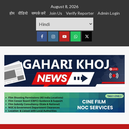
Skip
August 8, 2026
to
होम
वीडियो
सम्पर्क करें
Join Us
Verify Reporter
Admin Login
content
Facebook
Instagram
youtube
Whats
Twitter
App
Primary