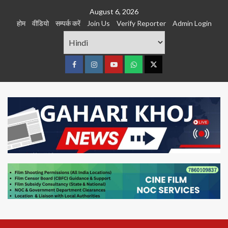
Skip
August 6, 2026
to
होम
वीडियो
सम्पर्क करें
Join Us
Verify Reporter
Admin Login
content
Facebook
Instagram
youtube
Whats
Twitter
App
Primary