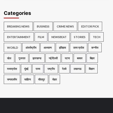
Categories
BREAKING NEWS
BUSINESS
CRIME NEWS
EDITOR PICK
ENTERTAINMENT
FILM
NEWSBEAT
STORIES
TECH
WORLD
अंतर्राष्ट्रीय
आध्यात्म
इतिहास
उत्तर प्रदेश
कन्नौज
खेल
गुजरात
झारखण्ड
नई दिल्ली
पटना
बक्सर
बिहार
मध्यप्रदेश
मुंबई
राज्य
राष्ट्रीय
रेलवे
लखनऊ
विज्ञान
सम्पादकीय
साहित्य
सीतापुर
सेहत