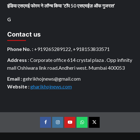
इंडिया एसएमई फोरम ने लॉन्च किया ‘टॉप 50 एसएमईज़ ऑफ गुजरात’
G
Contact us
Phone No. :
+919265289122, +918153833571
Address
: Corporate office 614 crystal plaza . Opp infinity
mall Oshiwara link road.Andheri west. Mumbai 400053
Email :
gehrikhojnews@gmail.com
Website :
gharikhojnews.com
Facebook
Instagram
youtube
Whats
Twitter
App