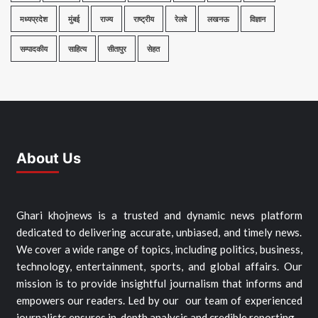
मध्यप्रदेश
मुंबई
राज्य
राष्ट्रीय
रेलवे
लखनऊ
विज्ञान
सम्पादकीय
साहित्य
सीतापुर
सेहत
About Us
Ghari khojnews is a trusted and dynamic news platform
dedicated to delivering accurate, unbiased, and timely news.
We cover a wide range of topics, including politics, business,
technology, entertainment, sports, and global affairs. Our
mission is to provide insightful journalism that informs and
empowers our readers. Led by our our team of experienced
journalists ensures in-depth analysis and credible reporting…