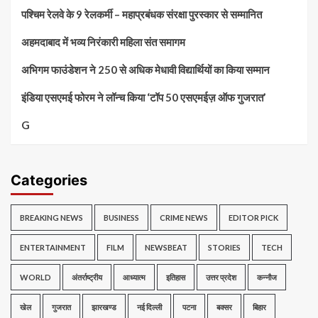
पश्चिम रेलवे के 9 रेलकर्मी – महाप्रबंधक संरक्षा पुरस्कार से सम्मानित
अहमदाबाद में भव्य निरंकारी महिला संत समागम
अभिगम फाउंडेशन ने 250 से अधिक मेधावी विद्यार्थियों का किया सम्मान
इंडिया एसएमई फोरम ने लॉन्च किया ‘टॉप 50 एसएमईज़ ऑफ गुजरात’
G
Categories
BREAKING NEWS
BUSINESS
CRIME NEWS
EDITOR PICK
ENTERTAINMENT
FILM
NEWSBEAT
STORIES
TECH
WORLD
अंतर्राष्ट्रीय
आध्यात्म
इतिहास
उत्तर प्रदेश
कन्नौज
खेल
गुजरात
झारखण्ड
नई दिल्ली
पटना
बक्सर
बिहार