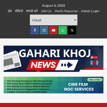
Skip
August 6, 2026
to
होम
वीडियो
सम्पर्क करें
Join Us
Verify Reporter
Admin Login
content
Facebook
Instagram
youtube
Whats
Twitter
App
Primary