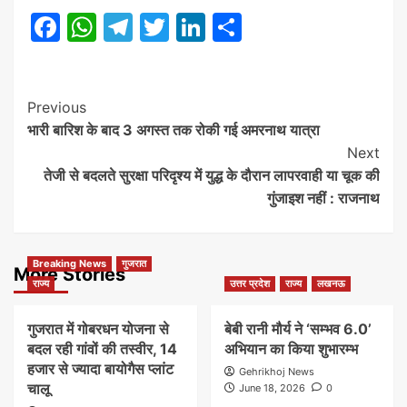
Facebook
WhatsApp
Telegram
Twitter
LinkedIn
Share
Post
Previous
भारी बारिश के बाद 3 अगस्त तक रोकी गई अमरनाथ यात्रा
Navigation
Next
तेजी से बदलते सुरक्षा परिदृश्य में युद्ध के दौरान लापरवाही या चूक की
गुंजाइश नहीं : राजनाथ
Breaking News
गुजरात
More Stories
राज्य
उत्तर प्रदेश
राज्य
लखनऊ
गुजरात में गोबरधन योजना से
बेबी रानी मौर्य ने ‘सम्भव 6.0’
बदल रही गांवों की तस्वीर, 14
अभियान का किया शुभारम्भ
हजार से ज्यादा बायोगैस प्लांट
Gehrikhoj News
चालू
June 18, 2026
0