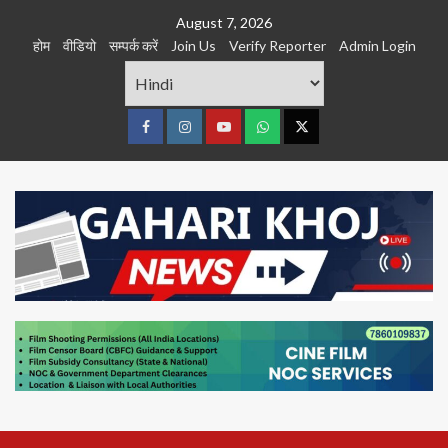
Skip
August 7, 2026
to
होम
वीडियो
सम्पर्क करें
Join Us
Verify Reporter
Admin Login
content
Facebook
Instagram
youtube
Whats
Twitter
App
Primary