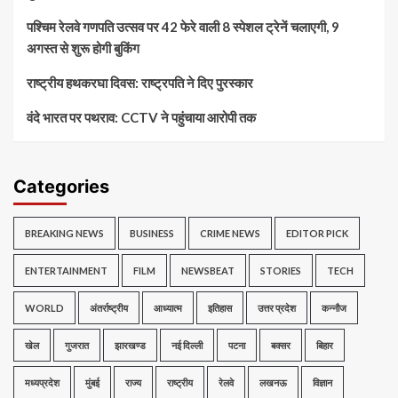
पश्चिम रेलवे गणपति उत्सव पर 42 फेरे वाली 8 स्पेशल ट्रेनें चलाएगी, 9
अगस्त से शुरू होगी बुकिंग
राष्ट्रीय हथकरघा दिवस: राष्ट्रपति ने दिए पुरस्कार
वंदे भारत पर पथराव: CCTV ने पहुंचाया आरोपी तक
Categories
BREAKING NEWS
BUSINESS
CRIME NEWS
EDITOR PICK
ENTERTAINMENT
FILM
NEWSBEAT
STORIES
TECH
WORLD
अंतर्राष्ट्रीय
आध्यात्म
इतिहास
उत्तर प्रदेश
कन्नौज
खेल
गुजरात
झारखण्ड
नई दिल्ली
पटना
बक्सर
बिहार
मध्यप्रदेश
मुंबई
राज्य
राष्ट्रीय
रेलवे
लखनऊ
विज्ञान