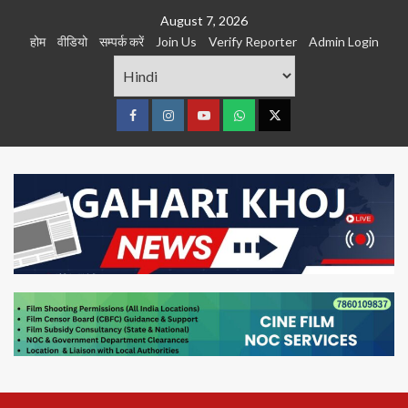
Skip
August 7, 2026
to
होम
वीडियो
सम्पर्क करें
Join Us
Verify Reporter
Admin Login
content
Facebook
Instagram
youtube
Whats
Twitter
App
Primary