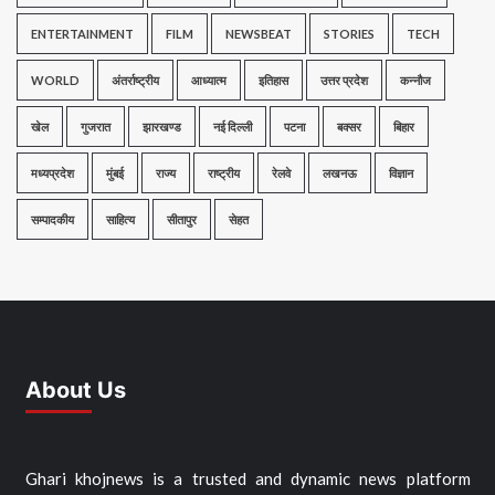
ENTERTAINMENT
FILM
NEWSBEAT
STORIES
TECH
WORLD
अंतर्राष्ट्रीय
आध्यात्म
इतिहास
उत्तर प्रदेश
कन्नौज
खेल
गुजरात
झारखण्ड
नई दिल्ली
पटना
बक्सर
बिहार
मध्यप्रदेश
मुंबई
राज्य
राष्ट्रीय
रेलवे
लखनऊ
विज्ञान
सम्पादकीय
साहित्य
सीतापुर
सेहत
About Us
Ghari khojnews is a trusted and dynamic news platform