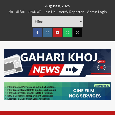
Skip
August 8, 2026
to
होम
वीडियो
सम्पर्क करें
Join Us
Verify Reporter
Admin Login
content
Facebook
Instagram
youtube
Whats
Twitter
App
Primary