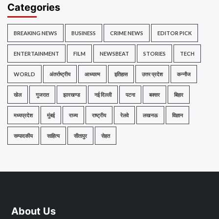
Categories
BREAKING NEWS
BUSINESS
CRIME NEWS
EDITOR PICK
ENTERTAINMENT
FILM
NEWSBEAT
STORIES
TECH
WORLD
अंतर्राष्ट्रीय
आध्यात्म
इतिहास
उत्तर प्रदेश
कन्नौज
खेल
गुजरात
झारखण्ड
नई दिल्ली
पटना
बक्सर
बिहार
मध्यप्रदेश
मुंबई
राज्य
राष्ट्रीय
रेलवे
लखनऊ
विज्ञान
सम्पादकीय
साहित्य
सीतापुर
सेहत
About Us