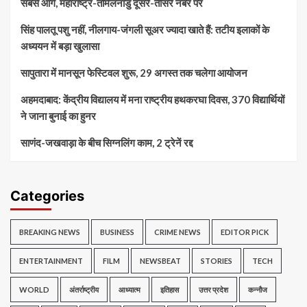
सबसे आगे, महाराष्ट्र-तमिलनाडु दूसरे-तीसरे नंबर पर
सिंह पालतू पशु नहीं, नीलगाय-जंगली सूअर ज्यादा खाते हैं: तटीय इलाकों के
अध्ययन में बड़ा खुलासा
सापुतारा में मानसून फेस्टिवल शुरू, 29 अगस्त तक चलेगा आयोजन
अहमदाबाद: केंद्रीय विद्यालय में मना राष्ट्रीय हथकरघा दिवस, 370 विद्यार्थियों
ने जाना बुनाई का हुनर
साणंद-जखवाड़ा के बीच सिग्नलिंग काम, 2 ट्रेनें रद्द
Categories
BREAKING NEWS
BUSINESS
CRIME NEWS
EDITOR PICK
ENTERTAINMENT
FILM
NEWSBEAT
STORIES
TECH
WORLD
अंतर्राष्ट्रीय
आध्यात्म
इतिहास
उत्तर प्रदेश
कन्नौज