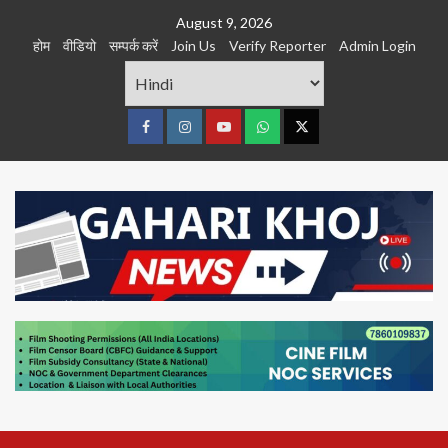
Skip
August 9, 2026
to
होम
वीडियो
सम्पर्क करें
Join Us
Verify Reporter
Admin Login
content
Facebook
Instagram
youtube
Whats
Twitter
App
Primary