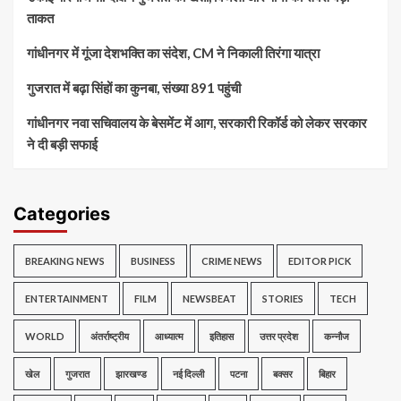
ताकत
गांधीनगर में गूंजा देशभक्ति का संदेश, CM ने निकाली तिरंगा यात्रा
गुजरात में बढ़ा सिंहों का कुनबा, संख्या 891 पहुंची
गांधीनगर नवा सचिवालय के बेसमेंट में आग, सरकारी रिकॉर्ड को लेकर सरकार
ने दी बड़ी सफाई
Categories
BREAKING NEWS
BUSINESS
CRIME NEWS
EDITOR PICK
ENTERTAINMENT
FILM
NEWSBEAT
STORIES
TECH
WORLD
अंतर्राष्ट्रीय
आध्यात्म
इतिहास
उत्तर प्रदेश
कन्नौज
खेल
गुजरात
झारखण्ड
नई दिल्ली
पटना
बक्सर
बिहार