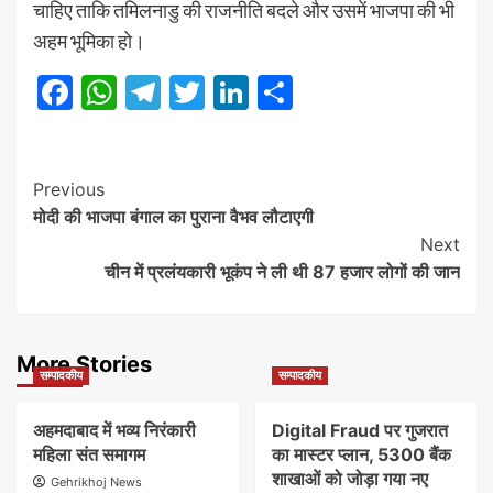
चाहिए ताकि तमिलनाडु की राजनीति बदले और उसमें भाजपा की भी
अहम भूमिका हो।
Facebook
WhatsApp
Telegram
Twitter
LinkedIn
Share
Post
Previous
मोदी की भाजपा बंगाल का पुराना वैभव लौटाएगी
Navigation
Next
चीन में प्रलंयकारी भूकंप ने ली थी 87 हजार लोगों की जान
More Stories
सम्पादकीय
सम्पादकीय
अहमदाबाद में भव्य निरंकारी
Digital Fraud पर गुजरात
महिला संत समागम
का मास्टर प्लान, 5300 बैंक
शाखाओं को जोड़ा गया नए
Gehrikhoj News