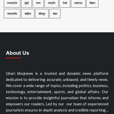
मध्यप्रदेश
मुंबई
राज्य
राष्ट्रीय
रेलवे
लखनऊ
विज्ञान
सम्पादकीय
साहित्य
सीतापुर
सेहत
About Us
Ghari khojnews is a trusted and dynamic news platform
dedicated to delivering accurate, unbiased, and timely news.
We cover a wide range of topics, including politics, business,
technology, entertainment, sports, and global affairs. Our
mission is to provide insightful journalism that informs and
empowers our readers. Led by our our team of experienced
journalists ensures in-depth analysis and credible reporting…