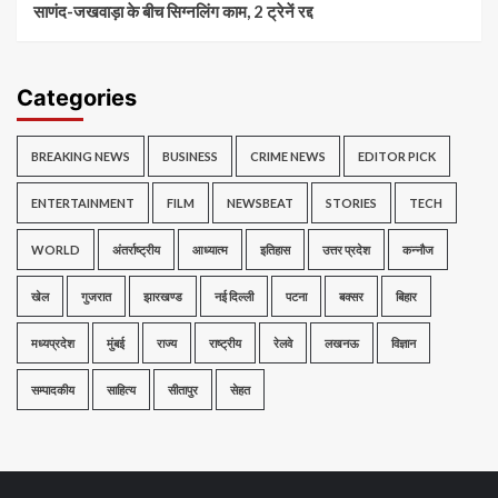
साणंद-जखवाड़ा के बीच सिग्नलिंग काम, 2 ट्रेनें रद्द
Categories
BREAKING NEWS
BUSINESS
CRIME NEWS
EDITOR PICK
ENTERTAINMENT
FILM
NEWSBEAT
STORIES
TECH
WORLD
अंतर्राष्ट्रीय
आध्यात्म
इतिहास
उत्तर प्रदेश
कन्नौज
खेल
गुजरात
झारखण्ड
नई दिल्ली
पटना
बक्सर
बिहार
मध्यप्रदेश
मुंबई
राज्य
राष्ट्रीय
रेलवे
लखनऊ
विज्ञान
सम्पादकीय
साहित्य
सीतापुर
सेहत