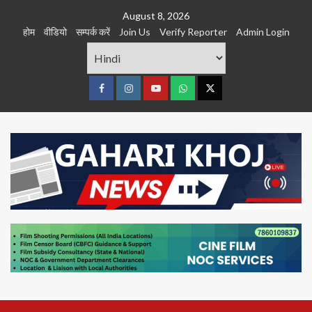
Skip
August 8, 2026
to
होम
वीडियो
सम्पर्क करें
Join Us
Verify Reporter
Admin Login
content
Facebook
Instagram
youtube
Whats
Twitter
App
Primary