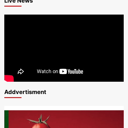
Live News
Addvertisment