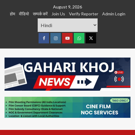
Skip
August 9, 2026
to
होम
वीडियो
सम्पर्क करें
Join Us
Verify Reporter
Admin Login
content
Facebook
Instagram
youtube
Whats
Twitter
App
Primary