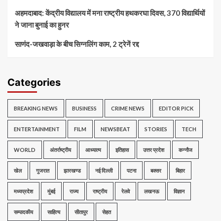
अहमदाबाद: केंद्रीय विद्यालय में मना राष्ट्रीय हथकरघा दिवस, 370 विद्यार्थियों
ने जाना बुनाई का हुनर
साणंद-जखवाड़ा के बीच सिग्नलिंग काम, 2 ट्रेनें रद्द
Categories
BREAKING NEWS
BUSINESS
CRIME NEWS
EDITOR PICK
ENTERTAINMENT
FILM
NEWSBEAT
STORIES
TECH
WORLD
अंतर्राष्ट्रीय
आध्यात्म
इतिहास
उत्तर प्रदेश
कन्नौज
खेल
गुजरात
झारखण्ड
नई दिल्ली
पटना
बक्सर
बिहार
मध्यप्रदेश
मुंबई
राज्य
राष्ट्रीय
रेलवे
लखनऊ
विज्ञान
सम्पादकीय
साहित्य
सीतापुर
सेहत