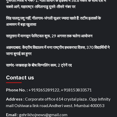
गुजरात निवेश में नंबर-1: नीति आयोग के इंडेक्स में 56.6 स्कोर के साथ देश में
सबसे आगे, महाराष्ट्र-तमिलनाडु दूसरे-तीसरे नंबर पर
सिंह पालतू पशु नहीं, नीलगाय-जंगली सूअर ज्यादा खाते हैं: तटीय इलाकों के
अध्ययन में बड़ा खुलासा
सापुतारा में मानसून फेस्टिवल शुरू, 29 अगस्त तक चलेगा आयोजन
अहमदाबाद: केंद्रीय विद्यालय में मना राष्ट्रीय हथकरघा दिवस, 370 विद्यार्थियों ने
जाना बुनाई का हुनर
साणंद-जखवाड़ा के बीच सिग्नलिंग काम, 2 ट्रेनें रद्द
Contact us
Phone No. :
+919265289122, +918153833571
Address
: Corporate office 614 crystal plaza . Opp infinity
mall Oshiwara link road.Andheri west. Mumbai 400053
Email :
gehrikhojnews@gmail.com