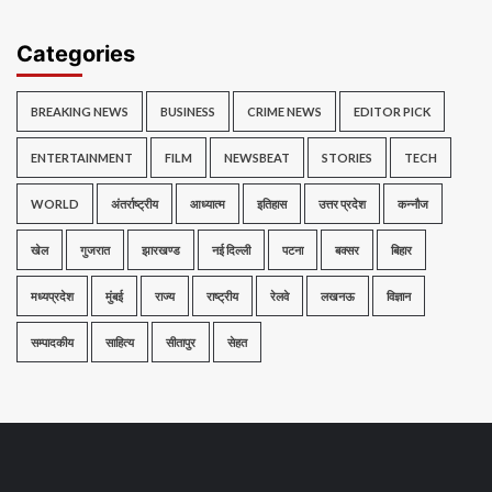
Categories
BREAKING NEWS
BUSINESS
CRIME NEWS
EDITOR PICK
ENTERTAINMENT
FILM
NEWSBEAT
STORIES
TECH
WORLD
अंतर्राष्ट्रीय
आध्यात्म
इतिहास
उत्तर प्रदेश
कन्नौज
खेल
गुजरात
झारखण्ड
नई दिल्ली
पटना
बक्सर
बिहार
मध्यप्रदेश
मुंबई
राज्य
राष्ट्रीय
रेलवे
लखनऊ
विज्ञान
सम्पादकीय
साहित्य
सीतापुर
सेहत