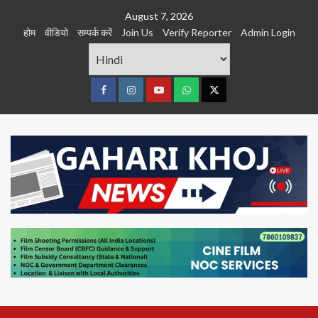
Skip
August 7, 2026
to
होम
वीडियो
सम्पर्क करें
Join Us
Verify Reporter
Admin Login
content
Facebook
Instagram
youtube
Whats
Twitter
App
Primary