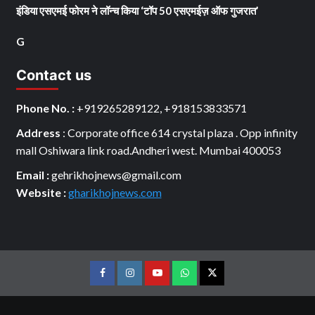
इंडिया एसएमई फोरम ने लॉन्च किया ‘टॉप 50 एसएमईज़ ऑफ गुजरात’
G
Contact us
Phone No. :
+919265289122, +918153833571
Address
: Corporate office 614 crystal plaza . Opp infinity
mall Oshiwara link road.Andheri west. Mumbai 400053
Email :
gehrikhojnews@gmail.com
Website :
gharikhojnews.com
Facebook
Instagram
youtube
Whats
Twitter
App