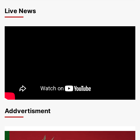
Live News
Addvertisment