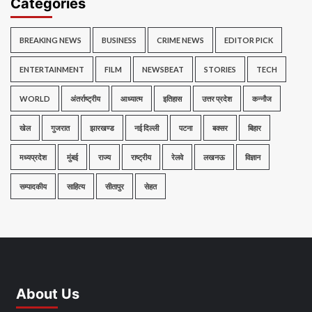
Categories
BREAKING NEWS
BUSINESS
CRIME NEWS
EDITOR PICK
ENTERTAINMENT
FILM
NEWSBEAT
STORIES
TECH
WORLD
अंतर्राष्ट्रीय
आध्यात्म
इतिहास
उत्तर प्रदेश
कन्नौज
खेल
गुजरात
झारखण्ड
नई दिल्ली
पटना
बक्सर
बिहार
मध्यप्रदेश
मुंबई
राज्य
राष्ट्रीय
रेलवे
लखनऊ
विज्ञान
सम्पादकीय
साहित्य
सीतापुर
सेहत
About Us