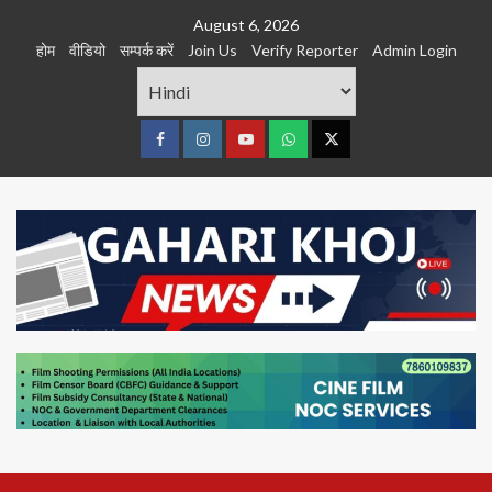
Skip
August 6, 2026
to
होम
वीडियो
सम्पर्क करें
Join Us
Verify Reporter
Admin Login
content
Facebook
Instagram
youtube
Whats
Twitter
App
Primary