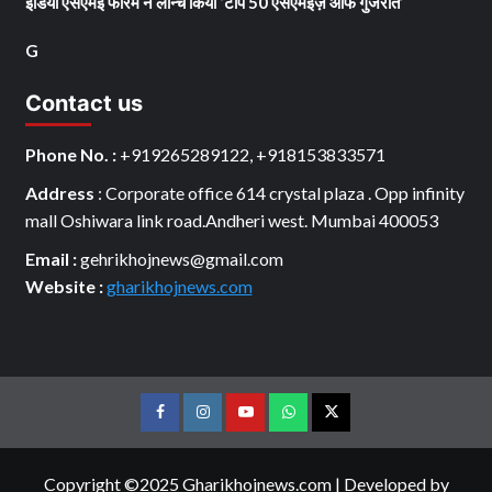
इंडिया एसएमई फोरम ने लॉन्च किया ‘टॉप 50 एसएमईज़ ऑफ गुजरात’
G
Contact us
Phone No. :
+919265289122, +918153833571
Address
: Corporate office 614 crystal plaza . Opp infinity
mall Oshiwara link road.Andheri west. Mumbai 400053
Email :
gehrikhojnews@gmail.com
Website :
gharikhojnews.com
Facebook
Instagram
youtube
Whats
Twitter
App
Copyright ©2025 Gharikhojnews.com
|
Developed by