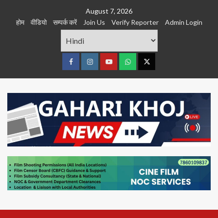
Skip
August 7, 2026
to
होम
वीडियो
सम्पर्क करें
Join Us
Verify Reporter
Admin Login
content
Facebook
Instagram
youtube
Whats
Twitter
App
Primary