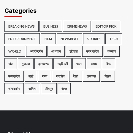
Categories
BREAKING NEWS
BUSINESS
CRIME NEWS
EDITOR PICK
ENTERTAINMENT
FILM
NEWSBEAT
STORIES
TECH
WORLD
अंतर्राष्ट्रीय
आध्यात्म
इतिहास
उत्तर प्रदेश
कन्नौज
खेल
गुजरात
झारखण्ड
नई दिल्ली
पटना
बक्सर
बिहार
मध्यप्रदेश
मुंबई
राज्य
राष्ट्रीय
रेलवे
लखनऊ
विज्ञान
सम्पादकीय
साहित्य
सीतापुर
सेहत