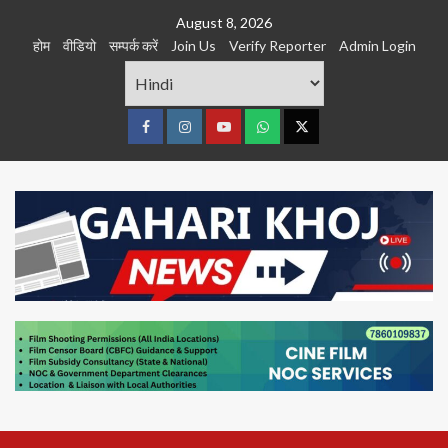
Skip
August 8, 2026
to
होम
वीडियो
सम्पर्क करें
Join Us
Verify Reporter
Admin Login
content
Facebook
Instagram
youtube
Whats
Twitter
App
Primary