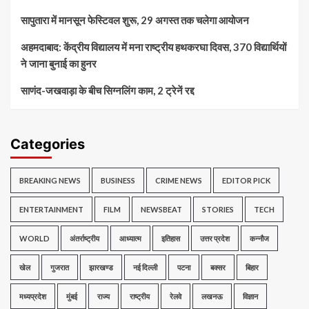
सापुतारा में मानसून फेस्टिवल शुरू, 29 अगस्त तक चलेगा आयोजन
अहमदाबाद: केंद्रीय विद्यालय में मना राष्ट्रीय हथकरघा दिवस, 370 विद्यार्थियों
ने जाना बुनाई का हुनर
साणंद-जखवाड़ा के बीच सिग्नलिंग काम, 2 ट्रेनें रद्द
Categories
BREAKING NEWS
BUSINESS
CRIME NEWS
EDITOR PICK
ENTERTAINMENT
FILM
NEWSBEAT
STORIES
TECH
WORLD
अंतर्राष्ट्रीय
आध्यात्म
इतिहास
उत्तर प्रदेश
कन्नौज
खेल
गुजरात
झारखण्ड
नई दिल्ली
पटना
बक्सर
बिहार
मध्यप्रदेश
मुंबई
राज्य
राष्ट्रीय
रेलवे
लखनऊ
विज्ञान