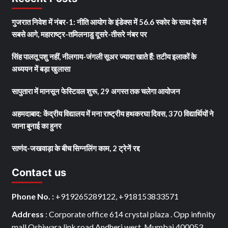
गुजरात निवेश में नंबर-1: नीति आयोग के इंडेक्स में 56.6 स्कोर के साथ देश में
सबसे आगे, महाराष्ट्र-तमिलनाडु दूसरे-तीसरे नंबर पर
सिंह पालतू पशु नहीं, नीलगाय-जंगली सूअर ज्यादा खाते हैं: तटीय इलाकों के
अध्ययन में बड़ा खुलासा
सापुतारा में मानसून फेस्टिवल शुरू, 29 अगस्त तक चलेगा आयोजन
अहमदाबाद: केंद्रीय विद्यालय में मना राष्ट्रीय हथकरघा दिवस, 370 विद्यार्थियों ने
जाना बुनाई का हुनर
साणंद-जखवाड़ा के बीच सिग्नलिंग काम, 2 ट्रेनें रद्द
Contact us
Phone No. :
+919265289122, +918153833571
Address
: Corporate office 614 crystal plaza . Opp infinity
mall Oshiwara link road.Andheri west. Mumbai 400053