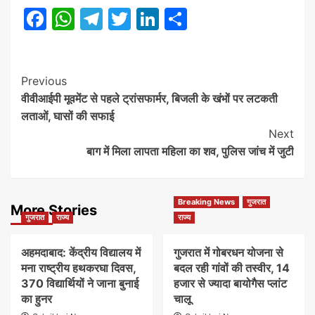
Facebook
WhatsApp
Telegram
Twitter
LinkedIn
Share
Post
Previous
वीवीआईपी मूवमेंट से पहले ट्रांसफार्मर, बिजली के खंभों पर लटकती
Navigation
लताओं, घासों की सफाई
Next
बाग में मिला लापता महिला का शव, पुलिस जांच में जुटी
Breaking News
गुजरात
More Stories
गुजरात
राज्य
राज्य
अहमदाबाद: केंद्रीय विद्यालय में
गुजरात में गोबरधन योजना से
मना राष्ट्रीय हथकरघा दिवस,
बदल रही गांवों की तस्वीर, 14
370 विद्यार्थियों ने जाना बुनाई
हजार से ज्यादा बायोगैस प्लांट
का हुनर
चालू