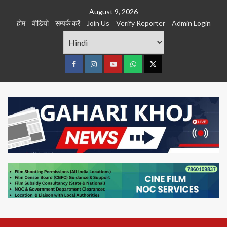
Skip
August 9, 2026
to
होम
वीडियो
सम्पर्क करें
Join Us
Verify Reporter
Admin Login
content
Facebook
Instagram
youtube
Whats
Twitter
App
Primary