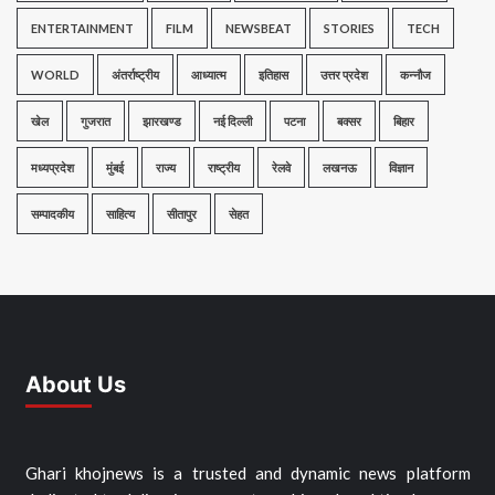
ENTERTAINMENT
FILM
NEWSBEAT
STORIES
TECH
WORLD
अंतर्राष्ट्रीय
आध्यात्म
इतिहास
उत्तर प्रदेश
कन्नौज
खेल
गुजरात
झारखण्ड
नई दिल्ली
पटना
बक्सर
बिहार
मध्यप्रदेश
मुंबई
राज्य
राष्ट्रीय
रेलवे
लखनऊ
विज्ञान
सम्पादकीय
साहित्य
सीतापुर
सेहत
About Us
Ghari khojnews is a trusted and dynamic news platform