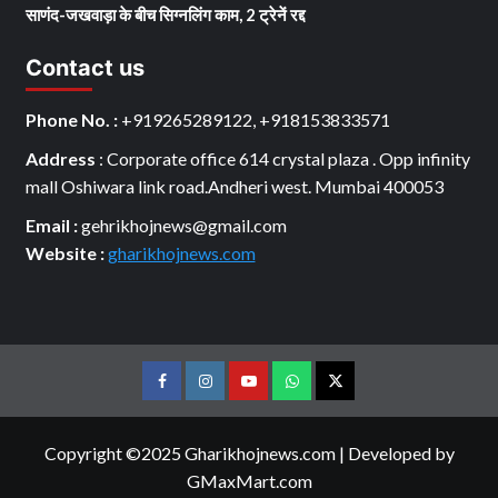
साणंद-जखवाड़ा के बीच सिग्नलिंग काम, 2 ट्रेनें रद्द
Contact us
Phone No. :
+919265289122, +918153833571
Address
: Corporate office 614 crystal plaza . Opp infinity
mall Oshiwara link road.Andheri west. Mumbai 400053
Email :
gehrikhojnews@gmail.com
Website :
gharikhojnews.com
Facebook
Instagram
youtube
Whats
Twitter
App
Copyright ©2025 Gharikhojnews.com
|
Developed by
GMaxMart.com