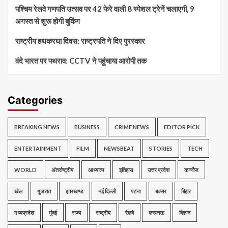
पश्चिम रेलवे गणपति उत्सव पर 42 फेरे वाली 8 स्पेशल ट्रेनें चलाएगी, 9
अगस्त से शुरू होगी बुकिंग
राष्ट्रीय हथकरघा दिवस: राष्ट्रपति ने दिए पुरस्कार
वंदे भारत पर पथराव: CCTV ने पहुंचाया आरोपी तक
Categories
BREAKING NEWS
BUSINESS
CRIME NEWS
EDITOR PICK
ENTERTAINMENT
FILM
NEWSBEAT
STORIES
TECH
WORLD
अंतर्राष्ट्रीय
आध्यात्म
इतिहास
उत्तर प्रदेश
कन्नौज
खेल
गुजरात
झारखण्ड
नई दिल्ली
पटना
बक्सर
बिहार
मध्यप्रदेश
मुंबई
राज्य
राष्ट्रीय
रेलवे
लखनऊ
विज्ञान