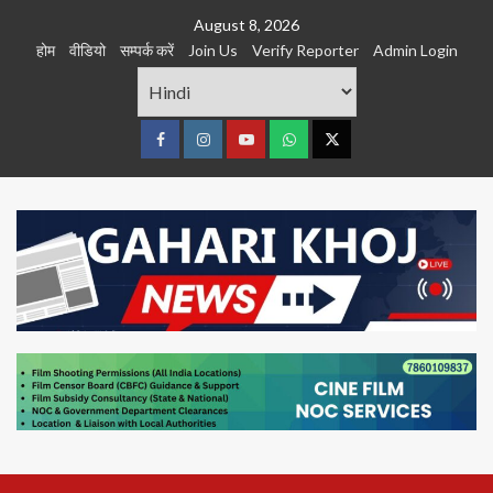
Skip
August 8, 2026
to
होम
वीडियो
सम्पर्क करें
Join Us
Verify Reporter
Admin Login
content
Facebook
Instagram
youtube
Whats
Twitter
App
Primary