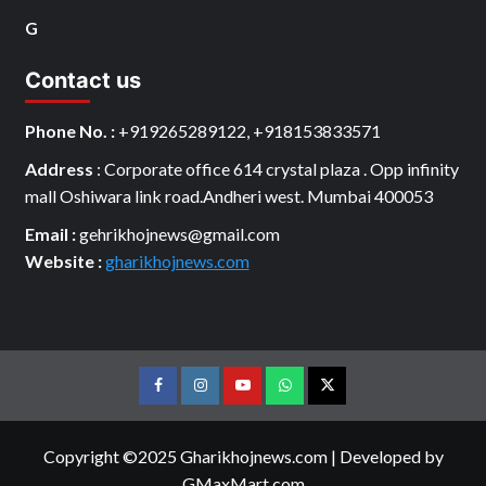
G
Contact us
Phone No. :
+919265289122, +918153833571
Address
: Corporate office 614 crystal plaza . Opp infinity
mall Oshiwara link road.Andheri west. Mumbai 400053
Email :
gehrikhojnews@gmail.com
Website :
gharikhojnews.com
Facebook
Instagram
youtube
Whats
Twitter
App
Copyright ©2025 Gharikhojnews.com
|
Developed by
GMaxMart.com