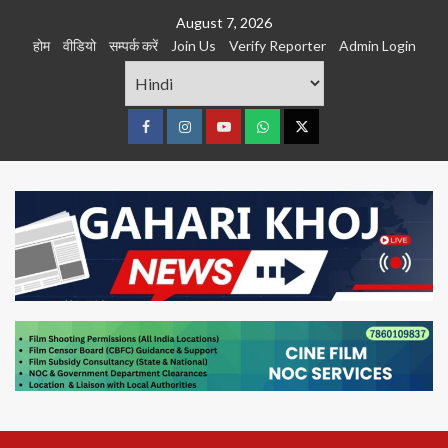
Skip
August 7, 2026
to
होम
वीडियो
सम्पर्क करें
Join Us
Verify Reporter
Admin Login
content
Facebook
Instagram
youtube
Whats
Twitter
App
Primary