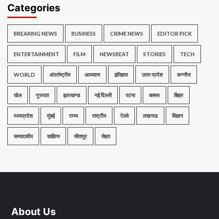
Categories
BREAKING NEWS
BUSINESS
CRIME NEWS
EDITOR PICK
ENTERTAINMENT
FILM
NEWSBEAT
STORIES
TECH
WORLD
अंतर्राष्ट्रीय
आध्यात्म
इतिहास
उत्तर प्रदेश
कन्नौज
खेल
गुजरात
झारखण्ड
नई दिल्ली
पटना
बक्सर
बिहार
मध्यप्रदेश
मुंबई
राज्य
राष्ट्रीय
रेलवे
लखनऊ
विज्ञान
सम्पादकीय
साहित्य
सीतापुर
सेहत
About Us