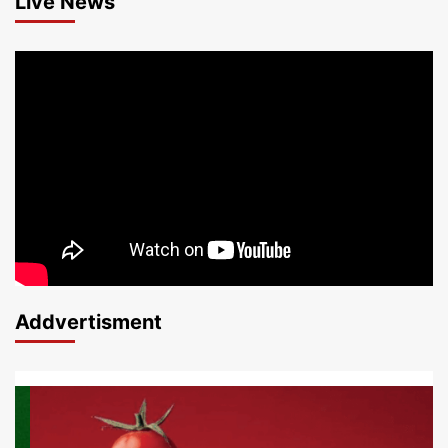
Live News
Addvertisment