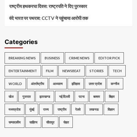
राष्ट्रीय हथकरघा दिवस: राष्ट्रपति ने दिए पुरस्कार
वंदे भारत पर पथराव: CCTV ने पहुंचाया आरोपी तक
Categories
BREAKING NEWS
BUSINESS
CRIME NEWS
EDITOR PICK
ENTERTAINMENT
FILM
NEWSBEAT
STORIES
TECH
WORLD
अंतर्राष्ट्रीय
आध्यात्म
इतिहास
उत्तर प्रदेश
कन्नौज
खेल
गुजरात
झारखण्ड
नई दिल्ली
पटना
बक्सर
बिहार
मध्यप्रदेश
मुंबई
राज्य
राष्ट्रीय
रेलवे
लखनऊ
विज्ञान
सम्पादकीय
साहित्य
सीतापुर
सेहत