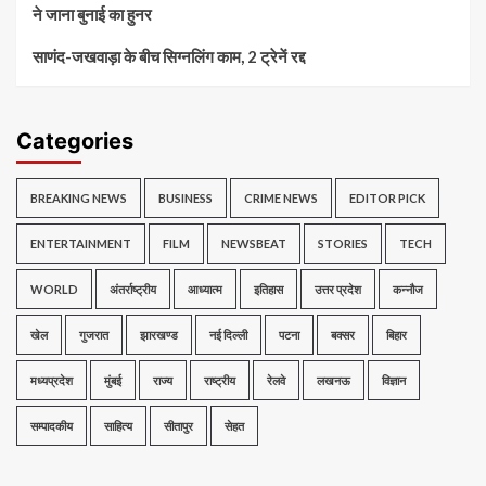
ने जाना बुनाई का हुनर
साणंद-जखवाड़ा के बीच सिग्नलिंग काम, 2 ट्रेनें रद्द
Categories
BREAKING NEWS
BUSINESS
CRIME NEWS
EDITOR PICK
ENTERTAINMENT
FILM
NEWSBEAT
STORIES
TECH
WORLD
अंतर्राष्ट्रीय
आध्यात्म
इतिहास
उत्तर प्रदेश
कन्नौज
खेल
गुजरात
झारखण्ड
नई दिल्ली
पटना
बक्सर
बिहार
मध्यप्रदेश
मुंबई
राज्य
राष्ट्रीय
रेलवे
लखनऊ
विज्ञान
सम्पादकीय
साहित्य
सीतापुर
सेहत