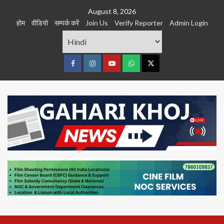
Skip
August 8, 2026
to
होम
वीडियो
सम्पर्क करें
Join Us
Verify Reporter
Admin Login
content
Facebook
Instagram
youtube
Whats
Twitter
App
Primary