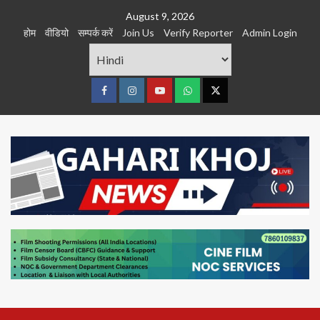
Skip
August 9, 2026
to
होम
वीडियो
सम्पर्क करें
Join Us
Verify Reporter
Admin Login
content
Facebook
Instagram
youtube
Whats
Twitter
App
Primary