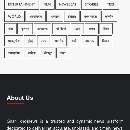
ENTERTAINMENT
FILM
NEWSBEAT
STORIES
TECH
WORLD
अंतर्राष्ट्रीय
आध्यात्म
इतिहास
उत्तर प्रदेश
कन्नौज
खेल
गुजरात
झारखण्ड
नई दिल्ली
पटना
बक्सर
बिहार
मध्यप्रदेश
मुंबई
राज्य
राष्ट्रीय
रेलवे
लखनऊ
विज्ञान
सम्पादकीय
साहित्य
सीतापुर
सेहत
About Us
Ghari khojnews is a trusted and dynamic news platform
dedicated to delivering accurate, unbiased, and timely news.