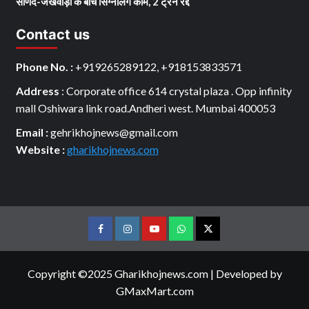
साणंद-जखवाड़ा के बीच सिग्नलिंग काम, 2 ट्रेनें रद्द
Contact us
Phone No. :
+919265289122, +918153833571
Address
: Corporate office 614 crystal plaza . Opp infinity
mall Oshiwara link road.Andheri west. Mumbai 400053
Email :
gehrikhojnews@gmail.com
Website :
gharikhojnews.com
Facebook
Instagram
youtube
Whats
Twitter
App
Copyright ©2025 Gharikhojnews.com
|
Developed by
GMaxMart.com