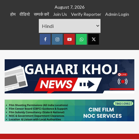
Skip
August 7, 2026
to
होम
वीडियो
सम्पर्क करें
Join Us
Verify Reporter
Admin Login
content
Facebook
Instagram
youtube
Whats
Twitter
App
Primary