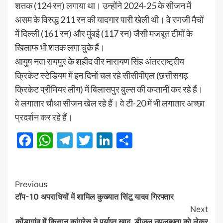
शतक (124 रन) लगाया था। उन्होंने 2024-25 के सीजन में
असम के विरुद्ध 211 रन की यादगार पारी खेली थी। वे रणजी मैचों
में दिल्ली (161 रन) और मुंबई (117 रन) जैसी मजबूत टीमों के
खिलाफ भी शतक लगा चुके हैं।
आयुष नवा रायपुर के शहीद वीर नारायण सिंह अंतरराष्ट्रीय
क्रिकेट स्टेडियम में इन दिनों चल रहे सीसीपीएल (छत्तीसगढ़
क्रिकेट प्रीमियर लीग) में बिलासपुर बुल्स की कप्तानी कर रहे हैं।
वे लगातार चौथा सीजन खेल रहे हैं। वे टी-20 में भी लगातार अच्छा
प्रदर्शन कर रहे हैं।
Facebook
WhatsApp
Telegram
Twitter
LinkedIn
Share
Post
Previous
टॉप-10 अपराधियों में शामिल कुख्यात सिंटू यादव गिरफ्तार
Navigation
Next
कोंडागांव में किसान कांग्रेस ने पर्याप्त खाद, डीजल उपलब्धता काे लेकर