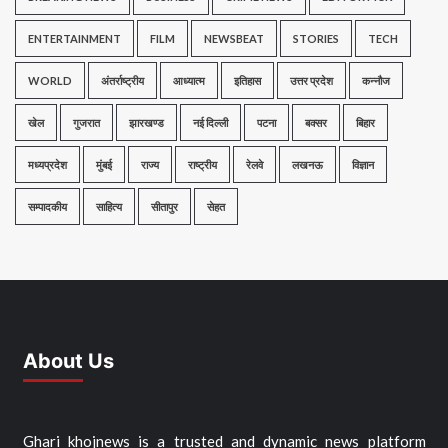
ENTERTAINMENT
FILM
NEWSBEAT
STORIES
TECH
WORLD
अंतर्राष्ट्रीय
आध्यात्म
इतिहास
उत्तर प्रदेश
कन्नौज
खेल
गुजरात
झारखण्ड
नई दिल्ली
पटना
बक्सर
बिहार
मध्यप्रदेश
मुंबई
राज्य
राष्ट्रीय
रेलवे
लखनऊ
विज्ञान
सम्पादकीय
साहित्य
सीतापुर
सेहत
About Us
Ghari khojnews is a trusted and dynamic news platform