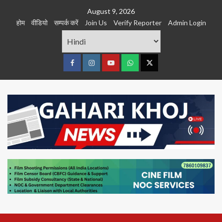
Skip
August 9, 2026
to
होम
वीडियो
सम्पर्क करें
Join Us
Verify Reporter
Admin Login
content
Facebook
Instagram
youtube
Whats
Twitter
App
Primary