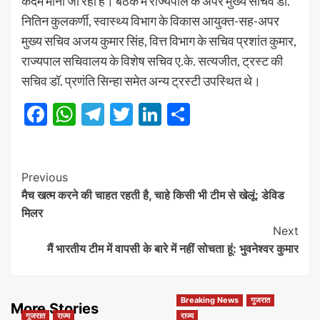
कदम माना जा रहा है। बैठक में राज्यपाल के अपर मुख्य सचिव डॉ.
नितिन कुलकर्णी, स्वास्थ्य विभाग के विकास आयुक्त-सह-अपर
मुख्य सचिव अजय कुमार सिंह, वित्त विभाग के सचिव प्रशांत कुमार,
राज्यपाल सचिवालय के विशेष सचिव ए.के. सत्यजीत, ट्रस्ट की
सचिव डॉ. प्रणंति सिन्हा समेत अन्य ट्रस्टी उपस्थित थे।
Facebook
WhatsApp
Telegram
Twitter
LinkedIn
Share
Post
Previous
मैच खत्म करने की चाहत रहती है, चाहे किसी भी टीम से खेलूं: डेविड
Navigation
मिलर
Next
मैं भारतीय टीम में वापसी के बारे में नहीं सोचता हूं: भुवनेश्वर कुमार
Breaking News
गुजरात
More Stories
गुजरात
राज्य
राज्य