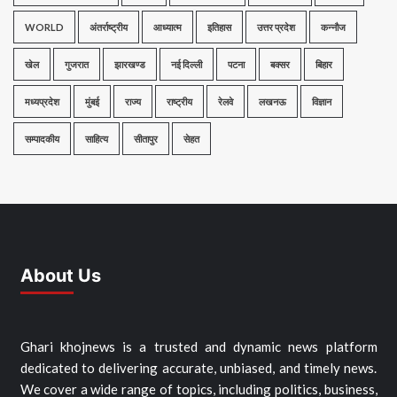
WORLD
अंतर्राष्ट्रीय
आध्यात्म
इतिहास
उत्तर प्रदेश
कन्नौज
खेल
गुजरात
झारखण्ड
नई दिल्ली
पटना
बक्सर
बिहार
मध्यप्रदेश
मुंबई
राज्य
राष्ट्रीय
रेलवे
लखनऊ
विज्ञान
सम्पादकीय
साहित्य
सीतापुर
सेहत
About Us
Ghari khojnews is a trusted and dynamic news platform
dedicated to delivering accurate, unbiased, and timely news.
We cover a wide range of topics, including politics, business,