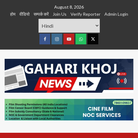
Skip
August 8, 2026
to
होम
वीडियो
सम्पर्क करें
Join Us
Verify Reporter
Admin Login
content
Facebook
Instagram
youtube
Whats
Twitter
App
Primary