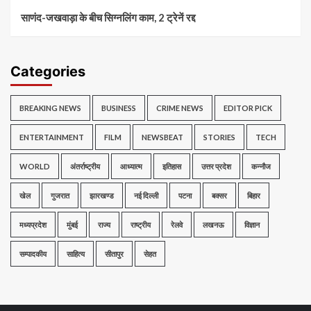
साणंद-जखवाड़ा के बीच सिग्नलिंग काम, 2 ट्रेनें रद्द
Categories
BREAKING NEWS
BUSINESS
CRIME NEWS
EDITOR PICK
ENTERTAINMENT
FILM
NEWSBEAT
STORIES
TECH
WORLD
अंतर्राष्ट्रीय
आध्यात्म
इतिहास
उत्तर प्रदेश
कन्नौज
खेल
गुजरात
झारखण्ड
नई दिल्ली
पटना
बक्सर
बिहार
मध्यप्रदेश
मुंबई
राज्य
राष्ट्रीय
रेलवे
लखनऊ
विज्ञान
सम्पादकीय
साहित्य
सीतापुर
सेहत