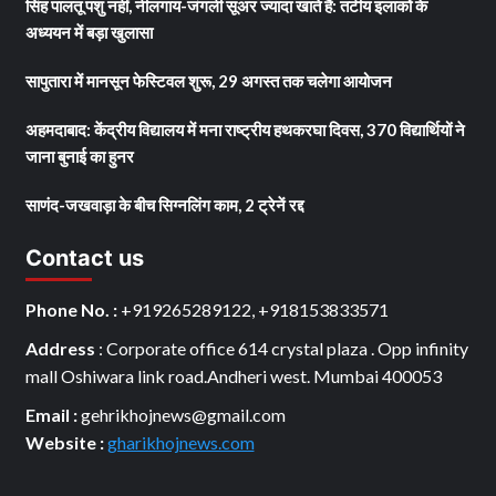
सिंह पालतू पशु नहीं, नीलगाय-जंगली सूअर ज्यादा खाते हैं: तटीय इलाकों के
अध्ययन में बड़ा खुलासा
सापुतारा में मानसून फेस्टिवल शुरू, 29 अगस्त तक चलेगा आयोजन
अहमदाबाद: केंद्रीय विद्यालय में मना राष्ट्रीय हथकरघा दिवस, 370 विद्यार्थियों ने
जाना बुनाई का हुनर
साणंद-जखवाड़ा के बीच सिग्नलिंग काम, 2 ट्रेनें रद्द
Contact us
Phone No. :
+919265289122, +918153833571
Address
: Corporate office 614 crystal plaza . Opp infinity
mall Oshiwara link road.Andheri west. Mumbai 400053
Email :
gehrikhojnews@gmail.com
Website :
gharikhojnews.com