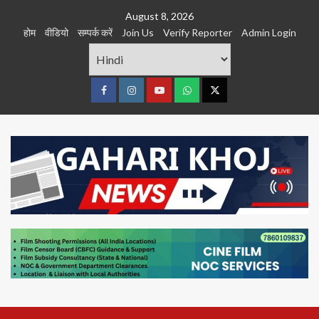
Skip
August 8, 2026
to
होम
वीडियो
सम्पर्क करें
Join Us
Verify Reporter
Admin Login
content
Facebook
Instagram
youtube
Whats
Twitter
App
Primary