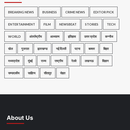
BREAKING NEWS
BUSINESS
CRIME NEWS
EDITOR PICK
ENTERTAINMENT
FILM
NEWSBEAT
STORIES
TECH
WORLD
अंतर्राष्ट्रीय
आध्यात्म
इतिहास
उत्तर प्रदेश
कन्नौज
खेल
गुजरात
झारखण्ड
नई दिल्ली
पटना
बक्सर
बिहार
मध्यप्रदेश
मुंबई
राज्य
राष्ट्रीय
रेलवे
लखनऊ
विज्ञान
सम्पादकीय
साहित्य
सीतापुर
सेहत
About Us