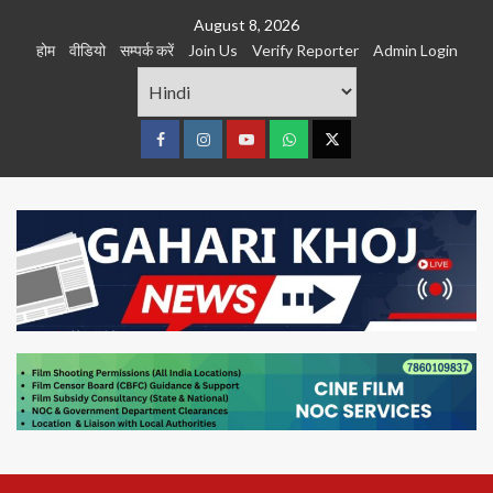
Skip
August 8, 2026
to
होम
वीडियो
सम्पर्क करें
Join Us
Verify Reporter
Admin Login
content
Facebook
Instagram
youtube
Whats
Twitter
App
Primary