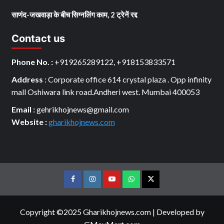
साणंद-जखवाड़ा के बीच सिग्नलिंग काम, 2 ट्रेनें रद्द
Contact us
Phone No. :
+919265289122, +918153833571
Address
: Corporate office 614 crystal plaza . Opp infinity
mall Oshiwara link road.Andheri west. Mumbai 400053
Email :
gehrikhojnews@gmail.com
Website :
gharikhojnews.com
Facebook
Instagram
youtube
Whats
Twitter
App
Copyright ©2025 Gharikhojnews.com
|
Developed by