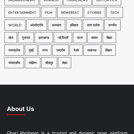
ENTERTAINMENT
FILM
NEWSBEAT
STORIES
TECH
WORLD
अंतर्राष्ट्रीय
आध्यात्म
इतिहास
उत्तर प्रदेश
कन्नौज
खेल
गुजरात
झारखण्ड
नई दिल्ली
पटना
बक्सर
बिहार
मध्यप्रदेश
मुंबई
राज्य
राष्ट्रीय
रेलवे
लखनऊ
विज्ञान
सम्पादकीय
साहित्य
सीतापुर
सेहत
About Us
Ghari khojnews is a trusted and dynamic news platform