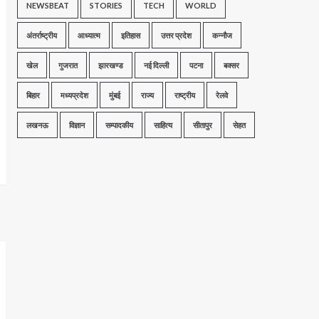
NEWSBEAT
STORIES
TECH
WORLD
अंतर्राष्ट्रीय
आध्यात्म
इतिहास
उत्तर प्रदेश
कन्नौज
खेल
गुजरात
झारखण्ड
नई दिल्ली
पटना
बक्सर
बिहार
मध्यप्रदेश
मुंबई
राज्य
राष्ट्रीय
रेलवे
लखनऊ
विज्ञान
सम्पादकीय
साहित्य
सीतापुर
सेहत