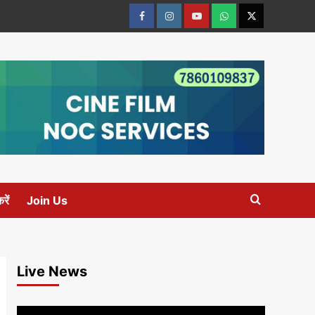
Facebook
Instagram
youtube
Whats
Twitter
App
रें
Join Us
Live News