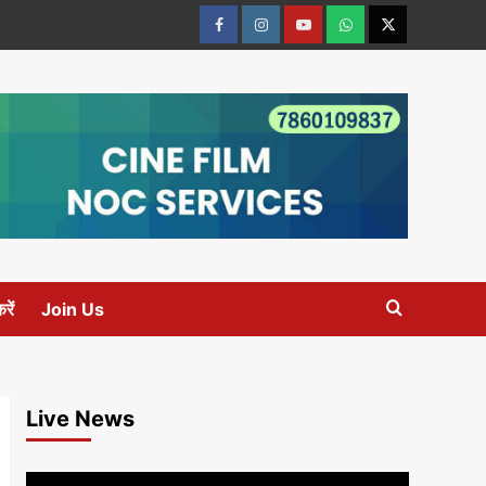
Facebook
Instagram
youtube
Whats
Twitter
App
रें
Join Us
Live News