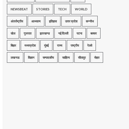
NEWSBEAT
STORIES
TECH
WORLD
अंतर्राष्ट्रीय
आध्यात्म
इतिहास
उत्तर प्रदेश
कन्नौज
खेल
गुजरात
झारखण्ड
नई दिल्ली
पटना
बक्सर
बिहार
मध्यप्रदेश
मुंबई
राज्य
राष्ट्रीय
रेलवे
लखनऊ
विज्ञान
सम्पादकीय
साहित्य
सीतापुर
सेहत