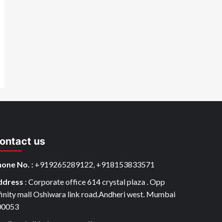
ontact us
one No. :
+919265289122, +918153833571
ddress
: Corporate office 614 crystal plaza . Opp
finity mall Oshiwara link road.Andheri west. Mumbai
00053