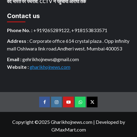
वंदे भारत पर पथराव: CCTV ने पहुंचाया आरोपी तक
Contact us
Phone No. :
+919265289122, +918153833571
Address
: Corporate office 614 crystal plaza . Opp infinity
mall Oshiwara link road.Andheri west. Mumbai 400053
Email :
gehrikhojnews@gmail.com
Website :
gharikhojnews.com
Facebook
Instagram
youtube
Whats
Twitter
App
Copyright ©2025 Gharikhojnews.com
|
Developed by
GMaxMart.com