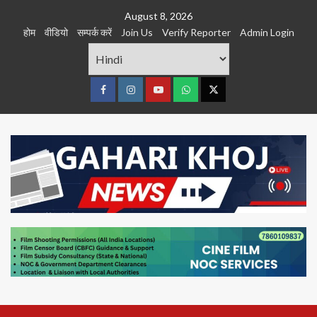
Skip
August 8, 2026
to
होम
वीडियो
सम्पर्क करें
Join Us
Verify Reporter
Admin Login
content
Facebook
Instagram
youtube
Whats
Twitter
App
Primary