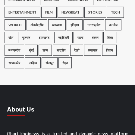
ENTERTAINMENT
FILM
NEWSBEAT
STORIES
TECH
WORLD
अंतर्राष्ट्रीय
आध्यात्म
इतिहास
उत्तर प्रदेश
कन्नौज
खेल
गुजरात
झारखण्ड
नई दिल्ली
पटना
बक्सर
बिहार
मध्यप्रदेश
मुंबई
राज्य
राष्ट्रीय
रेलवे
लखनऊ
विज्ञान
सम्पादकीय
साहित्य
सीतापुर
सेहत
About Us
Ghari khojnews is a trusted and dynamic news platform