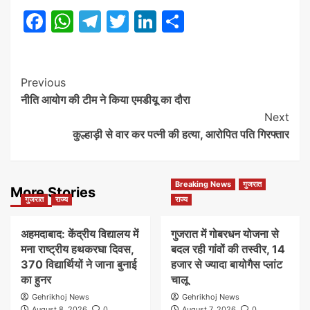
Facebook
WhatsApp
Telegram
Twitter
LinkedIn
Share
Post
Previous
नीति आयोग की टीम ने किया एमडीयू का दौरा
Navigation
Next
कुल्हाड़ी से वार कर पत्नी की हत्या, आरोपित पति गिरफ्तार
Breaking News
गुजरात
More Stories
गुजरात
राज्य
राज्य
अहमदाबाद: केंद्रीय विद्यालय में
गुजरात में गोबरधन योजना से
मना राष्ट्रीय हथकरघा दिवस,
बदल रही गांवों की तस्वीर, 14
370 विद्यार्थियों ने जाना बुनाई
हजार से ज्यादा बायोगैस प्लांट
का हुनर
चालू
Gehrikhoj News
Gehrikhoj News
August 8, 2026
0
August 7, 2026
0