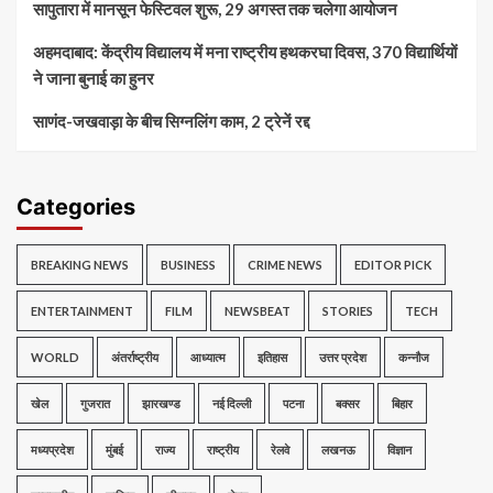
सापुतारा में मानसून फेस्टिवल शुरू, 29 अगस्त तक चलेगा आयोजन
अहमदाबाद: केंद्रीय विद्यालय में मना राष्ट्रीय हथकरघा दिवस, 370 विद्यार्थियों
ने जाना बुनाई का हुनर
साणंद-जखवाड़ा के बीच सिग्नलिंग काम, 2 ट्रेनें रद्द
Categories
BREAKING NEWS
BUSINESS
CRIME NEWS
EDITOR PICK
ENTERTAINMENT
FILM
NEWSBEAT
STORIES
TECH
WORLD
अंतर्राष्ट्रीय
आध्यात्म
इतिहास
उत्तर प्रदेश
कन्नौज
खेल
गुजरात
झारखण्ड
नई दिल्ली
पटना
बक्सर
बिहार
मध्यप्रदेश
मुंबई
राज्य
राष्ट्रीय
रेलवे
लखनऊ
विज्ञान