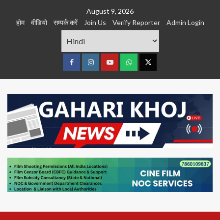
Skip
August 9, 2026
to
होम
वीडियो
सम्पर्क करें
Join Us
Verify Reporter
Admin Login
content
Facebook
Instagram
youtube
Whats
Twitter
App
Primary