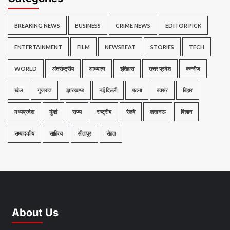
BREAKING NEWS
BUSINESS
CRIME NEWS
EDITOR PICK
ENTERTAINMENT
FILM
NEWSBEAT
STORIES
TECH
WORLD
अंतर्राष्ट्रीय
आध्यात्म
इतिहास
उत्तर प्रदेश
कन्नौज
खेल
गुजरात
झारखण्ड
नई दिल्ली
पटना
बक्सर
बिहार
मध्यप्रदेश
मुंबई
राज्य
राष्ट्रीय
रेलवे
लखनऊ
विज्ञान
सम्पादकीय
साहित्य
सीतापुर
सेहत
About Us