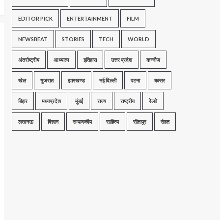
EDITOR PICK
ENTERTAINMENT
FILM
NEWSBEAT
STORIES
TECH
WORLD
अंतर्राष्ट्रीय
आध्यात्म
इतिहास
उत्तर प्रदेश
कन्नौज
खेल
गुजरात
झारखण्ड
नई दिल्ली
पटना
बक्सर
बिहार
मध्यप्रदेश
मुंबई
राज्य
राष्ट्रीय
रेलवे
लखनऊ
विज्ञान
सम्पादकीय
साहित्य
सीतापुर
सेहत