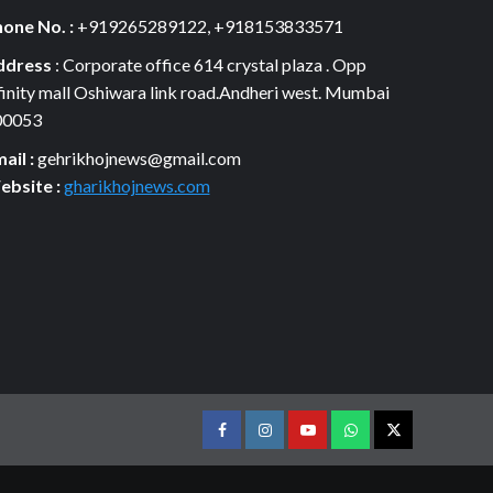
one No. :
+919265289122, +918153833571
ddress
: Corporate office 614 crystal plaza . Opp
finity mall Oshiwara link road.Andheri west. Mumbai
00053
ail :
gehrikhojnews@gmail.com
bsite :
gharikhojnews.com
Facebook
Instagram
youtube
Whats
Twitter
App