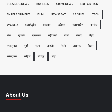
BREAKING NEWS
BUSINESS
CRIME NEWS
EDITOR PICK
ENTERTAINMENT
FILM
NEWSBEAT
STORIES
TECH
WORLD
अंतर्राष्ट्रीय
आध्यात्म
इतिहास
उत्तर प्रदेश
कन्नौज
खेल
गुजरात
झारखण्ड
नई दिल्ली
पटना
बक्सर
बिहार
मध्यप्रदेश
मुंबई
राज्य
राष्ट्रीय
रेलवे
लखनऊ
विज्ञान
सम्पादकीय
साहित्य
सीतापुर
सेहत
About Us