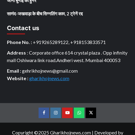
जाना बुनाई का हुनर
साणंद-जखवाड़ा के बीच सिग्नलिंग काम, 2 ट्रेनें रद्द
Contact us
Phone No. :
+919265289122, +918153833571
Address
: Corporate office 614 crystal plaza . Opp infinity
mall Oshiwara link road.Andheri west. Mumbai 400053
Email :
gehrikhojnews@gmail.com
Website :
gharikhojnews.com
Facebook
Instagram
youtube
Whats
Twitter
App
Copyright ©2025 Gharikhojnews.com
|
Developed by