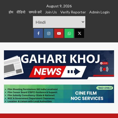
Skip
August 9, 2026
to
होम
वीडियो
सम्पर्क करें
Join Us
Verify Reporter
Admin Login
content
Facebook
Instagram
youtube
Whats
Twitter
App
Primary