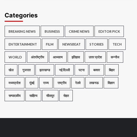
Categories
BREAKING NEWS
BUSINESS
CRIME NEWS
EDITOR PICK
ENTERTAINMENT
FILM
NEWSBEAT
STORIES
TECH
WORLD
अंतर्राष्ट्रीय
आध्यात्म
इतिहास
उत्तर प्रदेश
कन्नौज
खेल
गुजरात
झारखण्ड
नई दिल्ली
पटना
बक्सर
बिहार
मध्यप्रदेश
मुंबई
राज्य
राष्ट्रीय
रेलवे
लखनऊ
विज्ञान
सम्पादकीय
साहित्य
सीतापुर
सेहत