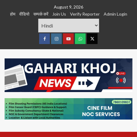
Skip
August 9, 2026
to
होम
वीडियो
सम्पर्क करें
Join Us
Verify Reporter
Admin Login
content
Facebook
Instagram
youtube
Whats
Twitter
App
Primary