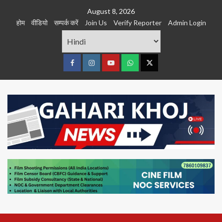
Skip
August 8, 2026
to
होम
वीडियो
सम्पर्क करें
Join Us
Verify Reporter
Admin Login
content
Facebook
Instagram
youtube
Whats
Twitter
App
Primary