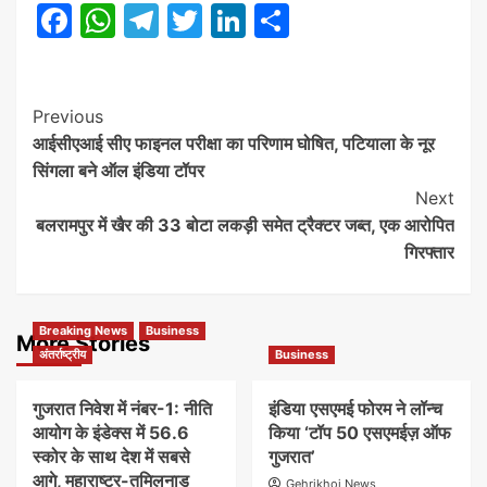
Facebook
WhatsApp
Telegram
Twitter
LinkedIn
Share
Post
Previous
आईसीएआई सीए फाइनल परीक्षा का परिणाम घोषित, पटियाला के नूर
Navigation
सिंगला बने ऑल इंडिया टॉपर
Next
बलरामपुर में खैर की 33 बोटा लकड़ी समेत ट्रैक्टर जब्त, एक आरोपित
गिरफ्तार
Breaking News
Business
More Stories
अंतर्राष्ट्रीय
Business
गुजरात निवेश में नंबर-1: नीति
इंडिया एसएमई फोरम ने लॉन्च
आयोग के इंडेक्स में 56.6
किया ‘टॉप 50 एसएमईज़ ऑफ
स्कोर के साथ देश में सबसे
गुजरात’
आगे, महाराष्ट्र-तमिलनाडु
Gehrikhoj News