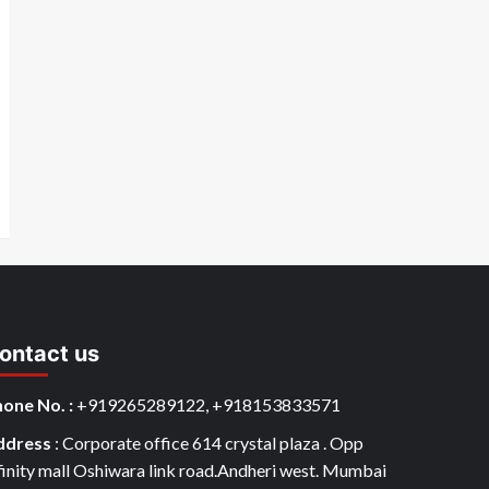
ontact us
one No. :
+919265289122, +918153833571
ddress
: Corporate office 614 crystal plaza . Opp
finity mall Oshiwara link road.Andheri west. Mumbai