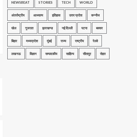
NEWSBEAT
STORIES
TECH
WORLD
अंतर्राष्ट्रीय
आध्यात्म
इतिहास
उत्तर प्रदेश
कन्नौज
खेल
गुजरात
झारखण्ड
नई दिल्ली
पटना
बक्सर
बिहार
मध्यप्रदेश
मुंबई
राज्य
राष्ट्रीय
रेलवे
लखनऊ
विज्ञान
सम्पादकीय
साहित्य
सीतापुर
सेहत