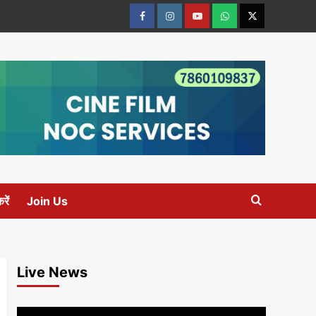
Facebook
Instagram
youtube
Whats
Twitter
App
रें
Join Us
Live News