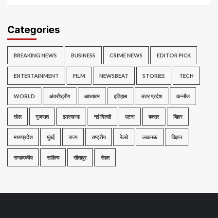
Categories
BREAKING NEWS
BUSINESS
CRIME NEWS
EDITOR PICK
ENTERTAINMENT
FILM
NEWSBEAT
STORIES
TECH
WORLD
अंतर्राष्ट्रीय
आध्यात्म
इतिहास
उत्तर प्रदेश
कन्नौज
खेल
गुजरात
झारखण्ड
नई दिल्ली
पटना
बक्सर
बिहार
मध्यप्रदेश
मुंबई
राज्य
राष्ट्रीय
रेलवे
लखनऊ
विज्ञान
सम्पादकीय
साहित्य
सीतापुर
सेहत