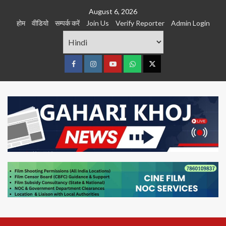
Skip
August 6, 2026
to
होम
वीडियो
सम्पर्क करें
Join Us
Verify Reporter
Admin Login
content
Facebook
Instagram
youtube
Whats
Twitter
App
Primary