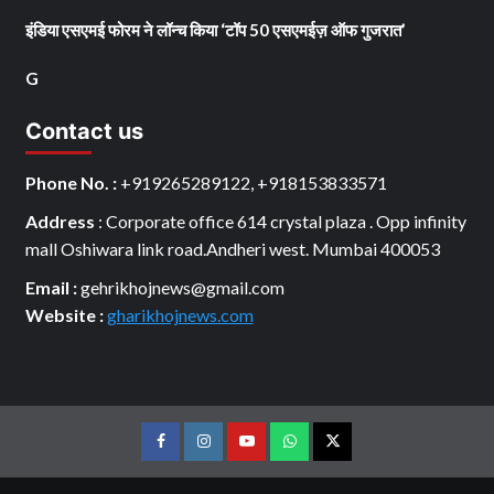
इंडिया एसएमई फोरम ने लॉन्च किया ‘टॉप 50 एसएमईज़ ऑफ गुजरात’
G
Contact us
Phone No. :
+919265289122, +918153833571
Address
: Corporate office 614 crystal plaza . Opp infinity
mall Oshiwara link road.Andheri west. Mumbai 400053
Email :
gehrikhojnews@gmail.com
Website :
gharikhojnews.com
Facebook
Instagram
youtube
Whats
Twitter