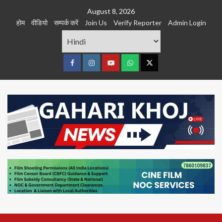
Skip
August 8, 2026
to
होम
वीडियो
सम्पर्क करें
Join Us
Verify Reporter
Admin Login
content
Facebook
Instagram
youtube
Whats
Twitter
App
Primary