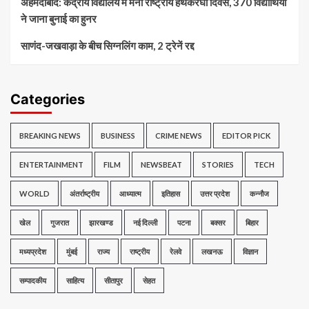
अहमदाबाद: केंद्रीय विद्यालय में मना राष्ट्रीय हथकरघा दिवस, 370 विद्यार्थियों
ने जाना बुनाई का हुनर
साणंद-जखवाड़ा के बीच सिग्नलिंग काम, 2 ट्रेनें रद्द
Categories
BREAKING NEWS
BUSINESS
CRIME NEWS
EDITOR PICK
ENTERTAINMENT
FILM
NEWSBEAT
STORIES
TECH
WORLD
अंतर्राष्ट्रीय
आध्यात्म
इतिहास
उत्तर प्रदेश
कन्नौज
खेल
गुजरात
झारखण्ड
नई दिल्ली
पटना
बक्सर
बिहार
मध्यप्रदेश
मुंबई
राज्य
राष्ट्रीय
रेलवे
लखनऊ
विज्ञान
सम्पादकीय
साहित्य
सीतापुर
सेहत