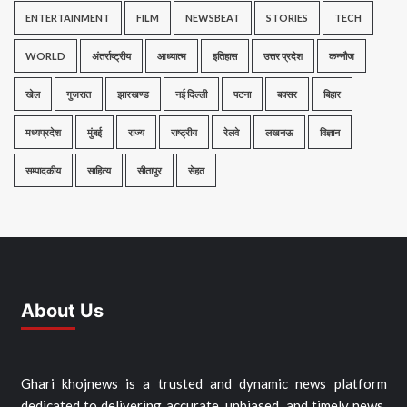
ENTERTAINMENT
FILM
NEWSBEAT
STORIES
TECH
WORLD
अंतर्राष्ट्रीय
आध्यात्म
इतिहास
उत्तर प्रदेश
कन्नौज
खेल
गुजरात
झारखण्ड
नई दिल्ली
पटना
बक्सर
बिहार
मध्यप्रदेश
मुंबई
राज्य
राष्ट्रीय
रेलवे
लखनऊ
विज्ञान
सम्पादकीय
साहित्य
सीतापुर
सेहत
About Us
Ghari khojnews is a trusted and dynamic news platform
dedicated to delivering accurate, unbiased, and timely news.