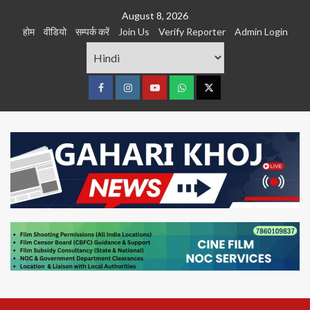
Skip
August 8, 2026
to
होम
वीडियो
सम्पर्क करें
Join Us
Verify Reporter
Admin Login
content
Facebook
Instagram
youtube
Whats
Twitter
App
Primary