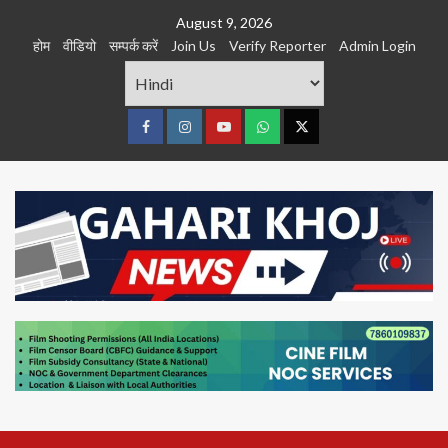
Skip
August 9, 2026
to
होम
वीडियो
सम्पर्क करें
Join Us
Verify Reporter
Admin Login
content
Facebook
Instagram
youtube
Whats
Twitter
App
Primary