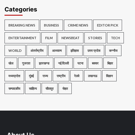
Categories
BREAKING NEWS
BUSINESS
CRIME NEWS
EDITOR PICK
ENTERTAINMENT
FILM
NEWSBEAT
STORIES
TECH
WORLD
अंतर्राष्ट्रीय
आध्यात्म
इतिहास
उत्तर प्रदेश
कन्नौज
खेल
गुजरात
झारखण्ड
नई दिल्ली
पटना
बक्सर
बिहार
मध्यप्रदेश
मुंबई
राज्य
राष्ट्रीय
रेलवे
लखनऊ
विज्ञान
सम्पादकीय
साहित्य
सीतापुर
सेहत
About Us