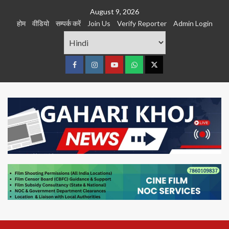
Skip
August 9, 2026
to
होम
वीडियो
सम्पर्क करें
Join Us
Verify Reporter
Admin Login
content
Facebook
Instagram
youtube
Whats
Twitter
App
Primary