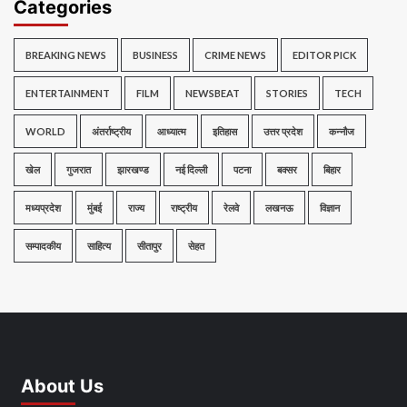
Categories
BREAKING NEWS
BUSINESS
CRIME NEWS
EDITOR PICK
ENTERTAINMENT
FILM
NEWSBEAT
STORIES
TECH
WORLD
अंतर्राष्ट्रीय
आध्यात्म
इतिहास
उत्तर प्रदेश
कन्नौज
खेल
गुजरात
झारखण्ड
नई दिल्ली
पटना
बक्सर
बिहार
मध्यप्रदेश
मुंबई
राज्य
राष्ट्रीय
रेलवे
लखनऊ
विज्ञान
सम्पादकीय
साहित्य
सीतापुर
सेहत
About Us