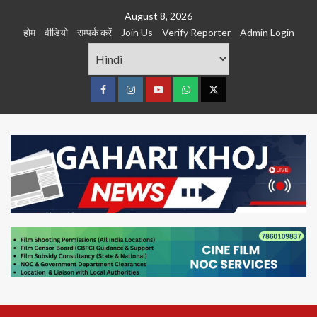
Skip
August 8, 2026
to
होम
वीडियो
सम्पर्क करें
Join Us
Verify Reporter
Admin Login
content
Facebook
Instagram
youtube
Whats
Twitter
App
Primary