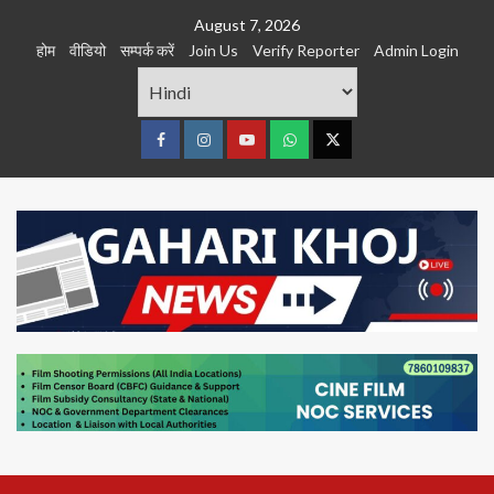
Skip
August 7, 2026
to
होम
वीडियो
सम्पर्क करें
Join Us
Verify Reporter
Admin Login
content
Facebook
Instagram
youtube
Whats
Twitter
App
Primary