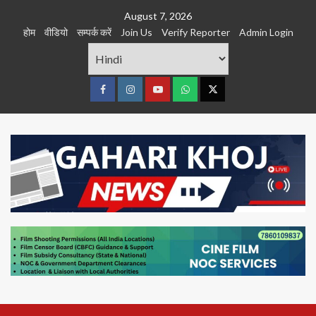
Skip
August 7, 2026
to
होम
वीडियो
सम्पर्क करें
Join Us
Verify Reporter
Admin Login
content
Facebook
Instagram
youtube
Whats
Twitter
App
Primary