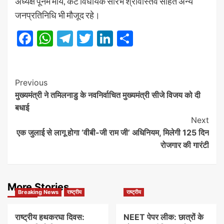
अध्यक्ष पूनम मौर्य, कैंट विधायक सौरभ श्रीवास्तव सहित अन्य
जनप्रतिनिधि भी मौजूद रहे।
Facebook
WhatsApp
Telegram
Twitter
LinkedIn
Share
Post
Previous
मुख्यमंत्री ने तमिलनाडु के नवनिर्वाचित मुख्यमंत्री सीजे विजय को दी
Navigation
बधाई
Next
एक जुलाई से लागू होगा ‘वीबी-जी राम जी’ अधिनियम, मिलेगी 125 दिन
रोजगार की गारंटी
More Stories
Breaking News
राष्ट्रीय
राष्ट्रीय
राष्ट्रीय हथकरघा दिवस:
NEET पेपर लीक: छात्रों के