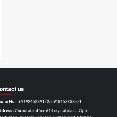
ontact us
one No. :
+919265289122, +918153833571
ddress
: Corporate office 614 crystal plaza . Opp
finity mall Oshiwara link road.Andheri west. Mumbai