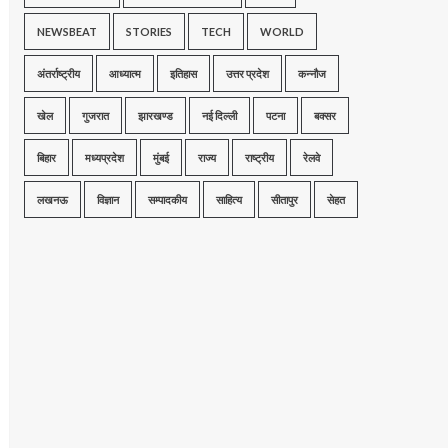
NEWSBEAT
STORIES
TECH
WORLD
अंतर्राष्ट्रीय
आध्यात्म
इतिहास
उत्तर प्रदेश
कन्नौज
खेल
गुजरात
झारखण्ड
नई दिल्ली
पटना
बक्सर
बिहार
मध्यप्रदेश
मुंबई
राज्य
राष्ट्रीय
रेलवे
लखनऊ
विज्ञान
सम्पादकीय
साहित्य
सीतापुर
सेहत