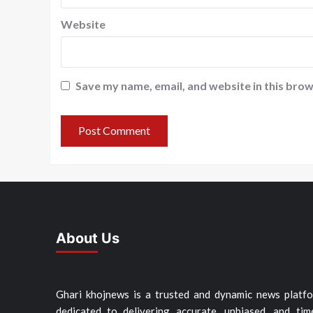
Website
Save my name, email, and website in this brow
About Us
Ghari khojnews is a trusted and dynamic news platf
dedicated to delivering accurate, unbiased, and tim