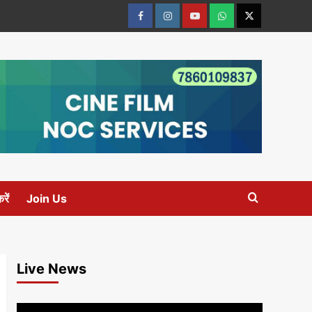
Facebook
Instagram
youtube
Whats
Twitter
App
रें
Join Us
Live News