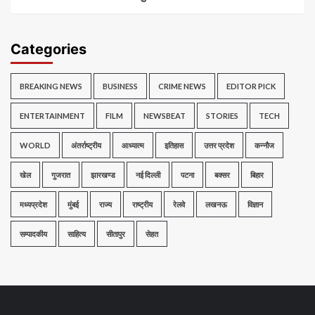
Categories
BREAKING NEWS
BUSINESS
CRIME NEWS
EDITOR PICK
ENTERTAINMENT
FILM
NEWSBEAT
STORIES
TECH
WORLD
अंतर्राष्ट्रीय
आध्यात्म
इतिहास
उत्तर प्रदेश
कन्नौज
खेल
गुजरात
झारखण्ड
नई दिल्ली
पटना
बक्सर
बिहार
मध्यप्रदेश
मुंबई
राज्य
राष्ट्रीय
रेलवे
लखनऊ
विज्ञान
सम्पादकीय
साहित्य
सीतापुर
सेहत