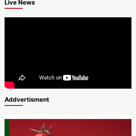
Live News
Addvertisment