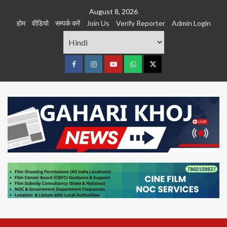
Skip
August 8, 2026
to
होम
वीडियो
सम्पर्क करें
Join Us
Verify Reporter
Admin Login
content
Facebook
Instagram
youtube
Whats
Twitter
App
Primary