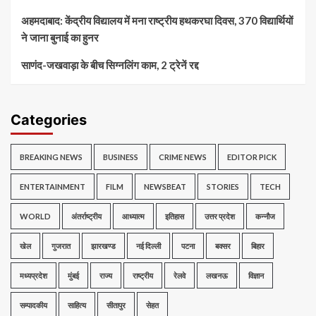
अहमदाबाद: केंद्रीय विद्यालय में मना राष्ट्रीय हथकरघा दिवस, 370 विद्यार्थियों
ने जाना बुनाई का हुनर
साणंद-जखवाड़ा के बीच सिग्नलिंग काम, 2 ट्रेनें रद्द
Categories
BREAKING NEWS
BUSINESS
CRIME NEWS
EDITOR PICK
ENTERTAINMENT
FILM
NEWSBEAT
STORIES
TECH
WORLD
अंतर्राष्ट्रीय
आध्यात्म
इतिहास
उत्तर प्रदेश
कन्नौज
खेल
गुजरात
झारखण्ड
नई दिल्ली
पटना
बक्सर
बिहार
मध्यप्रदेश
मुंबई
राज्य
राष्ट्रीय
रेलवे
लखनऊ
विज्ञान
सम्पादकीय
साहित्य
सीतापुर
सेहत