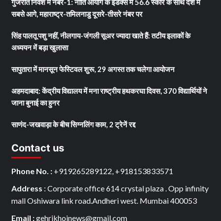
गुजरात निवेश में नंबर-1: नीति आयोग के इंडेक्स में 56.6 स्कोर के साथ देश में
सबसे आगे, महाराष्ट्र-तमिलनाडु दूसरे-तीसरे नंबर पर
सिंह पालतू पशु नहीं, नीलगाय-जंगली सूअर ज्यादा खाते हैं: तटीय इलाकों के
अध्ययन में बड़ा खुलासा
सापुतारा में मानसून फेस्टिवल शुरू, 29 अगस्त तक चलेगा आयोजन
अहमदाबाद: केंद्रीय विद्यालय में मना राष्ट्रीय हथकरघा दिवस, 370 विद्यार्थियों ने
जाना बुनाई का हुनर
साणंद-जखवाड़ा के बीच सिग्नलिंग काम, 2 ट्रेनें रद्द
Contact us
Phone No. :
+919265289122, +918153833571
Address
: Corporate office 614 crystal plaza . Opp infinity
mall Oshiwara link road.Andheri west. Mumbai 400053
Email :
gehrikhojnews@gmail.com