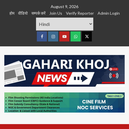
Skip
August 9, 2026
to
होम
वीडियो
सम्पर्क करें
Join Us
Verify Reporter
Admin Login
content
Facebook
Instagram
youtube
Whats
Twitter
App
Primary