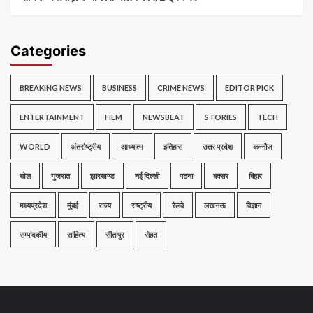
Categories
BREAKING NEWS
BUSINESS
CRIME NEWS
EDITOR PICK
ENTERTAINMENT
FILM
NEWSBEAT
STORIES
TECH
WORLD
अंतर्राष्ट्रीय
आध्यात्म
इतिहास
उत्तर प्रदेश
कन्नौज
खेल
गुजरात
झारखण्ड
नई दिल्ली
पटना
बक्सर
बिहार
मध्यप्रदेश
मुंबई
राज्य
राष्ट्रीय
रेलवे
लखनऊ
विज्ञान
सम्पादकीय
साहित्य
सीतापुर
सेहत