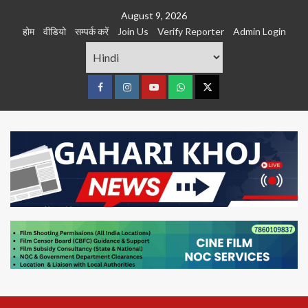
Skip
August 9, 2026
to
होम
वीडियो
सम्पर्क करें
Join Us
Verify Reporter
Admin Login
content
Facebook
Instagram
youtube
Whats
Twitter
App
Primary