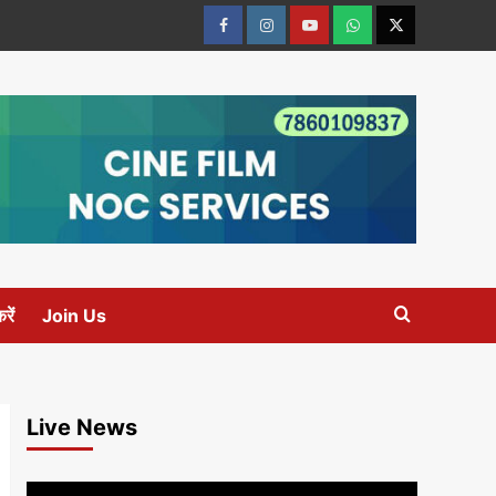
Facebook
Instagram
youtube
Whats
Twitter
App
रें
Join Us
Live News