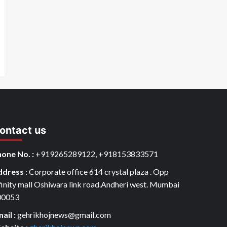
ontact us
one No. :
+919265289122, +918153833571
ddress
: Corporate office 614 crystal plaza . Opp
finity mall Oshiwara link road.Andheri west. Mumbai
00053
ail :
gehrikhojnews@gmail.com