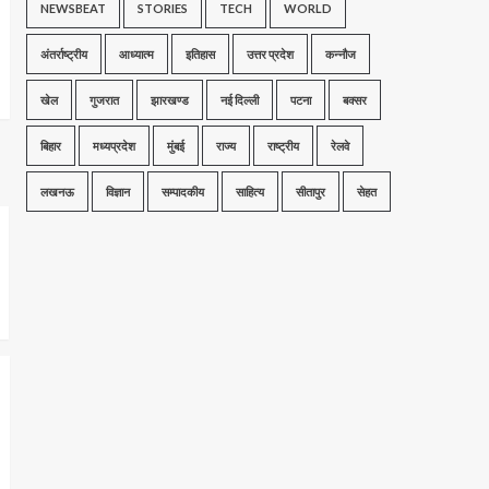
NEWSBEAT
STORIES
TECH
WORLD
अंतर्राष्ट्रीय
आध्यात्म
इतिहास
उत्तर प्रदेश
कन्नौज
खेल
गुजरात
झारखण्ड
नई दिल्ली
पटना
बक्सर
बिहार
मध्यप्रदेश
मुंबई
राज्य
राष्ट्रीय
रेलवे
लखनऊ
विज्ञान
सम्पादकीय
साहित्य
सीतापुर
सेहत